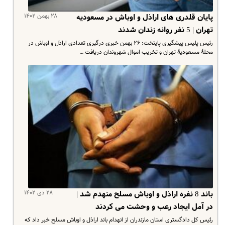
۲۸ بهمن ۱۴۰۲
پایان قلدری های اراذل و اوباش در مسعودیه
تهران | 5 نفر روانه زندان شدند
رئیس پلیس پیشگیری پایتخت: ۲۶ بهمن خبری درگیری تعدادی اراذل و اوباش در
محلۀ مسعودیۀ تهران و تخریب اموال شهروندان دریافت …
۲۸ دی ۱۴۰۲
باند 8 نفره اراذل و اوباش مسلح منهدم شد |
در آمل ایجاد رعب و وحشت می کردند
رئیس کل دادگستری استان مازندران از انهدام باند اراذل و اوباش مسلح خبر داد که