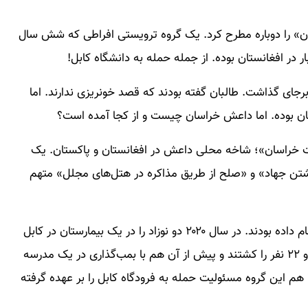
ان» را دوباره مطرح کرد. یک گروه ترویستی افراطی که شش سال
ر افغانستان بوده. از جمله حمله به دانشگاه کابل!
بل بیش از ۱۰۰ کشته و زخمی برجای گذاشت. طالبان گفته بودند که قصد خونریزی ندارند. اما
بوده. اما داعش خراسان چیست و از کجا آمده است؟
 خراسان»؛ شاخه محلی داعش در افغانستان و پاکستان. یک
ذاشتن جهاد» و «صلح از طریق مذاکره در هتل‌های مجلل» متهم
این گروه پیش از این حملات خونباری در افغانستان انجام داده بودند. در سال ۲۰۲۰ دو نوزاد را در یک بیمارستان در کابل
سر بریدند. در همان سال به دانشگاه کابل حمله کردند و ۲۲ نفر را کشتند و پیش از آن هم با بمب‌گذاری در یک مدرسه
رفته بودند. حالا هم این گروه مسئولیت حمله به فرودگاه کابل را بر عهده گرفته