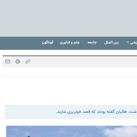
زشی
بین الملل
جامعه
علم و فناوری
گوناگون
/
/