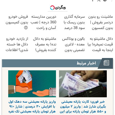
/
وبگردی
ماشینت رو بدون
سرمایه گذاری
دوربین مداربسته
فروش خودرو
دردسر بفروش |
بدون ریسک با
360 درجه | نصب
بدون کمیسیون
بدون کمسیون
سود 38 درصد
آسان و راحت
😍
😍
سالانه📈
دلال ماشینتو به
بالون و بوتاکس
ماشینتو به دلال
از بازدید خودرو
قیمت نمیخره! بیا
معده - لاغری
نده! به مصرف
دلال ها خسته
اینجا به قیمت
تضمینی بدون
کننده بفروش!
شدی؟ اطلاعات
بفروش*فقط
جراحی
بدون پاسخ به
ماشینت رو اینجا
خریدار واقعی*
یک تماس
ثبت کن
اخبار مرتبط
خبر فوری؛ کارت یارانه معیشتی
واریز یارانه معیشتی سه دهک اول
بگیران شارژ شد | واریز ۲ میلیون
با افزایش ۳۰ درصدی | شارژ ۹۱۰
و ۵۵۰ هزار تومان یارانه برای این
هزار تومان یارانه معیشتی تک نفره