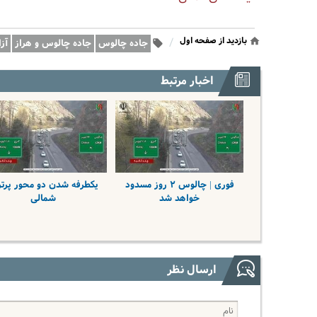
بازدید از صفحه اول
/
جاده چالوس
جاده چالوس و هراز
آز
اخبار مرتبط
فوری | چالوس ۲ روز مسدود
یکطرفه شدن دو محور پرتر
خواهد شد
شمالی
ارسال نظر