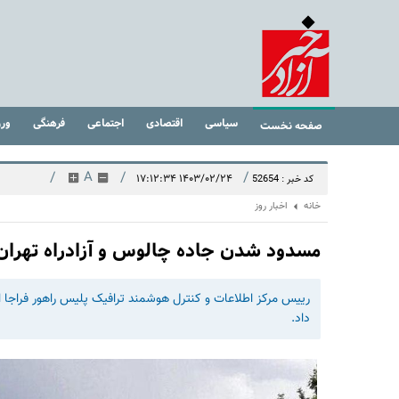
سیاسی
اقتصادی
اجتماعی
فرهنگی
ور
صفحه نخست
/
A
/
/
۱۴۰۳/۰۲/۲۴ ۱۷:۱۲:۳۴
کد خبر : 52654
خانه
اخبار روز
مسدود شدن جاده چالوس و آزادراه تهران
رییس مرکز اطلاعات و کنترل هوشمند ترافیک پلیس راهور فراجا ا
داد.