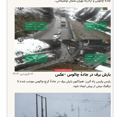
جاده چالوس و آزادراه تهران_شمال توضیحاتی…
۰۶ فروردین ۱۴۰۳
بارش برف در جادهٔ چالوس +عکس
رئیس پلیس راه البرز: هم‌اکنون بارش برف در جادهٔ کرج-چالوس موجب شده تا
ترافیک بیش از پیش ایجاد شود.