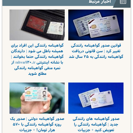
اخبار مرتبط
قوانین صدور گواهینامه رانندگی
گواهینامه رانندگی این افراد برای
تغییر کرد | سن قانونی دریافت
همیشه باطل می شود | دارندگان
گواهینامه رانندگی به ۲۵ سال شد
گواهینامه رانندگی حتما بخوانند |
با نشانه اینترنتی rahvar۱۲۰.ir از
نمره منفی گواهینامه رانندگی
مطلع شوید
صدور گواهینامه های رانندگی
صدور گواهینامه دولتی | صدور یک
جدید | گواهینامه رانندگی را
روزه گواهینامه رانندگی با ۵۷۰
تعویض کنید + جزییات
هزار تومان! + جزییات