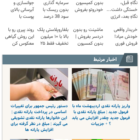
نگاهِ قبل،
بدون کمیسیون
سرمایه گذاری
جوانسازی و
خستگی داشت...
خودروتو بفروش
بدون ریسک با
آبرسانی بالای
نگاهِ بعد، انرژی
سود 38 درصد
پوست با
داره 🌸 بلفا با
سالانه📈
اسپیرولینا
خریدار واقعی
ماشینت رو بدون
بلفاروپلاستی پلک
روند پیری رو با
25% تخفیف
خودش میاد!
دردسر بفروش |
بالا با ۱۰ میلیون
این روش گیاهی
فروش فوری
بدون کمسیون
تخفیف فقط ۲۵
معکوس کن
ماشین در همراه
😍
میلیون ✅
مکانیک
اخبار مرتبط
واریز یارانه نقدی اردیبهشت ماه با
دستور رئیس جمهور برای تغییرات
فرمول جدید | مبلغ یارانه نقدی با
اساسی در پرداخت یارانه نقدی |
فرمول جدید چقدر افزایش می یابد
این خانوارها یارانه نقدی تشویقی
؟ + جزییات
می گیرند | مبلغ در نظر گرفته برای
افزایش یارانه ها