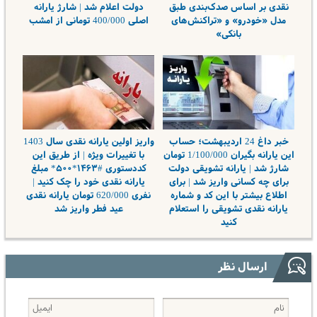
نقدی بر اساس صدک‌بندی طبق
دولت اعلام شد | شارژ یارانه
مدل «خودرو» و «تراکنش‌های
اصلی 400/000 تومانی از امشب
بانکی»
خبر داغ 24 اردیبهشت؛ حساب
واریز اولین یارانه نقدی سال 1403
این یارانه بگیران 1/100/000 تومان
با تغییرات ویژه | از طریق این
شارژ شد | یارانه تشویقی دولت
کددستوری #۱۴۶۳*۵۰۰* مبلغ
برای چه کسانی واریز شد | برای
یارانه نقدی خود را چک کنید |
اطلاع بیشتر با این کد و شماره
نفری 620/000 تومان یارانه نقدی
یارانه نقدی تشویقی را استعلام
عید فطر واریز شد
کنید
ارسال نظر