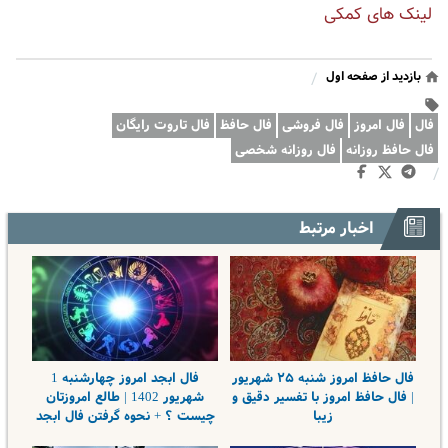
لینک های کمکی
بازدید از صفحه اول
/
فال
فال امروز
فال فروشی
فال حافظ
فال تاروت رایگان
فال حافظ روزانه
فال روزانه شخصی
/
اخبار مرتبط
فال حافظ امروز شنبه ۲۵ شهریور
فال ابجد امروز چهارشنبه 1
| فال حافظ امروز با تفسیر دقیق و
شهریور 1402 | طالع امروزتان
زیبا
چیست ؟ + نحوه گرفتن فال ابجد