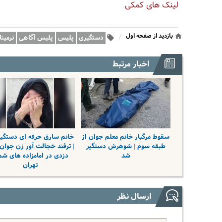
لینک های کمکی
بازدید از صفحه اول
/
دستگیری
پلیس
پلیس آگاهی
ترمین
اخبار مرتبط
سقوط مرگبار خانم معلم جوان از
خانم سارق حرفه ای دستگی
طبقه سوم | شوهرش دستگیر
| ترفند خجالت آور زن جوان 
شد
دزدی در امامزاده های شم
تهران
ارسال نظر