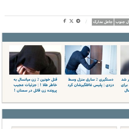
/
ال جنوب
جاعل مدارک
ر شد
دستگیری 2 سارق منزل وسط
قتل خونین 2 زن میانسال به
برای
دزدی | پلیس غافلگیرشان کرد
خاطر طلا ! | جزئیات عجیب
ال
پرونده زن قاتل در سمنان !