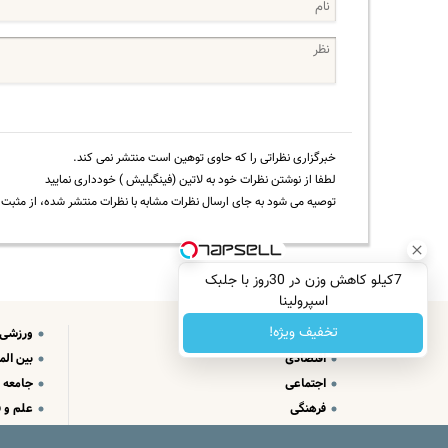
خبرگزاری نظراتی را که حاوی توهین است منتشر نمی کند.
لطفا از نوشتن نظرات خود به لاتین (فینگیلیش ) خودداری نمایید
توصیه می شود به جای ارسال نظرات مشابه با نظرات منتشر شده، از مثبت و
7کیلو کاهش وزن در 30روز با جلبک
اسپرولینا
تخفیف ویژه!
سیاسی
ورزشی
اقتصادی
بین الم
اجتماعی
جامعه
فرهنگی
علم و ف