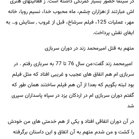
در سینما حضور بسیار کمرنگی داشته است. ز فعالیتهای هنری
اش عبارتند از:هزاران چشم، ماه محبوب خدا، نسیم رویا، خانه
مهر، عملیات 125، فیلم سرشاخ، قبل از غروب , ستایش و… به
ایفای نقش پرداخت.
متهم به قتل امیرمحمد زند در دوران سربازی
امیرمحمد زند گفت:من سال 76 تا 77 به سربازی رفتم . در
سربازی ام هم اتفاق های عجیب و غریبی افتاد که مثل فیلم
بود لبته بگویم که بعدا از آن هم فیلم ساختند همان طور که
گفتم دوران سربازی ام در اردکان یزد در سپاه پاسداران سپری
شد
در آن دوران اتفاقی افتاد و یکی از هم خدمتی های من خودش
را کشت و من شدم متهم به آن اتفاق و این داستان برگرفته