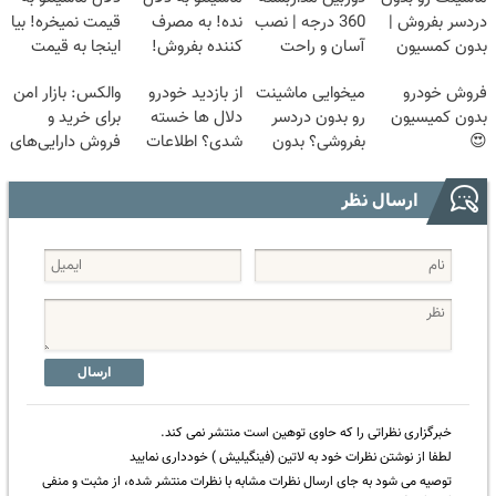
دردسر بفروش |
360 درجه | نصب
نده! به مصرف
قیمت نمیخره! بیا
بدون کمسیون
آسان و راحت
کننده بفروش!
اینجا به قیمت
😍
بدون پاسخ به
بفروش*فقط
فروش خودرو
میخوایی ماشینت
از بازدید خودرو
والکس: بازار امن
یک تماس
خریدار واقعی*
بدون کمیسیون
رو بدون دردسر
دلال ها خسته
برای خرید و
😍
بفروشی؟ بدون
شدی؟ اطلاعات
فروش دارایی‌های
کمیسیون
ماشینت رو اینجا
دیجیتال
ثبت کن
ارسال نظر
ارسال
خبرگزاری نظراتی را که حاوی توهین است منتشر نمی کند.
لطفا از نوشتن نظرات خود به لاتین (فینگیلیش ) خودداری نمایید
توصیه می شود به جای ارسال نظرات مشابه با نظرات منتشر شده، از مثبت و منفی