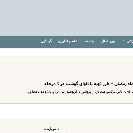
زشی
بین الملل
جامعه
علم و فناوری
گوناگون
مضان + طرز تهیه باقلوای گوشت در 3 مرحله
 به دلیل ترکیبی متعادل از پروتئین و کربوهیدرات، انرژی بالا و مواد مغذی…
درباره ما