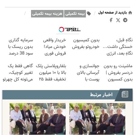
بازدید از صفحه اول
/
/
بیمه تکمیلی
هزینه بیمه تکمیلی
وبگردی
نگاهِ قبل،
بدون کمیسیون
خریدار واقعی
سرمایه گذاری
خستگی داشت...
خودروتو بفروش
خودش میاد!
بدون ریسک با
نگاهِ بعد، انرژی
فروش فوری
سود 38 درصد
داره 🌸 بلفا با
ماشین در همراه
سالانه📈
ماشینت رو بدون
جوانسازی و
بلفاروپلاستی پلک
گاهی فقط یک
25% تخفیف
مکانیک
دردسر بفروش |
آبرسانی بالای
بالا با ۱۰ میلیون
تغییر کوچیک،
بدون کمسیون
پوست با
تخفیف فقط ۲۵
می‌تونه کل چهرتو
😍
اسپیرولینا
میلیون ✅
متحول کنه 💚
تغییر طبیعی
اخبار مرتبط