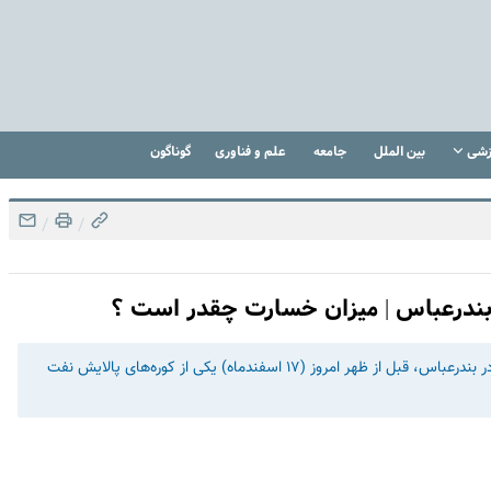
زشی
بین الملل
جامعه
علم و فناوری
گوناگون
/
/
ر بندرعباس | میزان خسارت چقدر است ؟
بر اساس گزارش مردم و کارکنان حاضر در پالایشگاه نفت آفتاب در بندرعباس، قبل از ظهر امروز (۱۷ اسفندماه) یکی از کوره‌های پالایش نفت