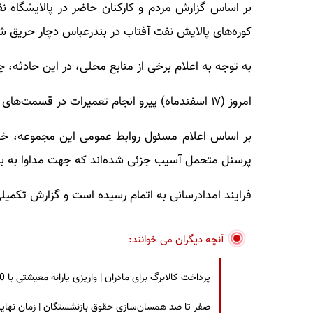
کوره‌های پالایش نفت آفتاب در بندرعباس دچار حریق 
به توجه به اعلام برخی از منابع محلی، در این حادثه، 
امروز (۱۷ اسفندماه) پیرو انجام تعمیرات در قسمت‌های مختف شرکت نفت آفتاب، حادثه‌ای رخ داد.
پرسنل متحمل آسیب جزئی شده‌اند که جهت مداوا به بی
فرایند امدادرسانی به اتمام رسیده است و گزارش تکمیلی
آنچه دیگران می خوانند:
پرداخت کالابرگ برای مادران | واریزی یارانه معیشتی با 30 درصد افزایش | چه کسانی مشمول این افزایش یارانه شدند؟
صفر تا صد همسان‌سازی حقوق بازنشستگان | زمان نهایی افزایش ۴۰ درصدی حقو