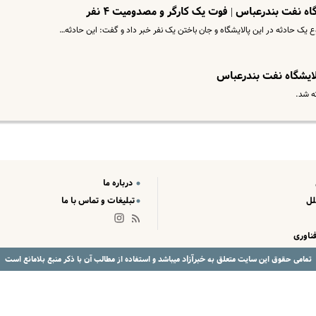
ه نفت بندرعباس | ‌فوت یک کارگر و مصدومیت ۴ نفر
ع یک حادثه در این پالایشگاه و جان باختن یک نفر خبر داد و گفت: این حادثه…
الایشگاه نفت بندرعباس
ه شد.
درباره ما
لل
تبلیغات و تماس با ما
ناوری
خبرآزاد
تمامی حقوق این سایت متعلق به
میباشد و استفاده از مطالب آن با ذکر منبع بلامانع است