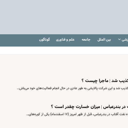
زشی
بین الملل
جامعه
علم و فناوری
گوناگون
تکذیب شد | ماجرا چیست ؟
تکذیب شد و این شرکت پالایشی به طور عادی در حال انجام فعالیت‌های خود می‌باش…
اب در بندرعباس | میزان خسارت چقدر است ؟
ندرعباس، قبل از ظهر امروز (۱۷ اسفندماه) یکی از کوره‌های…