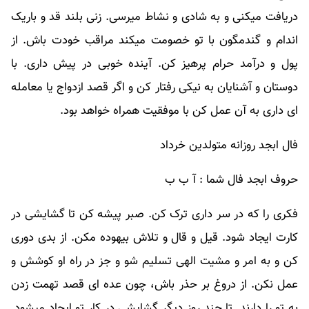
دریافت میکنی و به شادی و نشاط میرسی. زنی بلند قد و باریک
اندام و گندمگون با تو خصومت میکند مراقب خودت باش. از
پول و درآمد حرام پرهیز کن. آینده خوبی در پیش داری. با
دوستان و آشنایان به نیکی رفتار کن و اگر قصد ازدواج یا معامله
ای داری به آن عمل کن با موفقیت همراه خواهد بود.
فال ابجد روزانه متولدین خرداد
حروف ابجد فال شما : آ ب ب
فکری را که در سر داری ترک کن. صبر پیشه کن تا گشایشی در
کارت ایجاد شود. قیل و قال و تلاش بیهوده مکن. از بدی دوری
کن و به امر و مشیت الهی تسلیم شو و جز در راه او کوشش و
عمل نکن. از دروغ بر حذر باش، چون عده ای قصد تهمت زدن
به تو را دارند. تا چند روز دیگر گشایشی در کار تو ایجاد میشود.