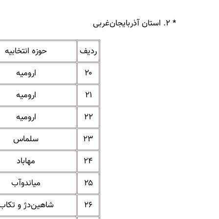
* ۲. استان آذربایجان‌غربی
ردیف
حوزه انتخابیه
۲۰
ارومیه
۲۱
ارومیه
۲۲
ارومیه
۲۳
سلماس
۲۴
مهاباد
۲۵
میاندوآب
۲۶
شاهین‌دژ و تکاب