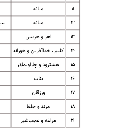
۱۱
میانه
۱۲
میانه
سید
۱۳
اهر و هریس
۱۴
کلیبر، خداآفرین و هوراند
۱۵
هشترود و چاراویماق
۱۶
بناب
۱۷
ورزقان
۱۸
مرند و جلفا
۱۹
مراغه و عجب‌شیر