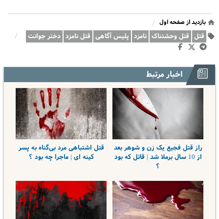
بازدید از صفحه اول
/
/
قتل
قتل وحشتناک
نامزد
پلیس آگاهی
قتل نامزد
دختر جوانت
اخبار مرتبط
راز قتل فجیع یک زن و شوهر بعد
قتل اشتباهی مرد بی‌گناه به پسر
از 10 سال برملا شد | قاتل که بود
کینه ای | ماجرا چه بود ؟
؟