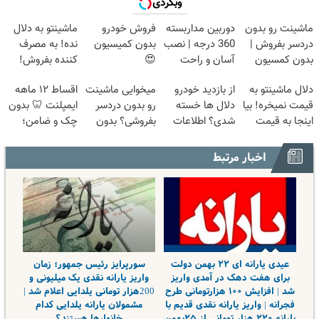
وبگردی
ماشینت رو بدون
دوربین مداربسته
فروش خودرو
ماشینتو به دلال
دردسر بفروش |
360 درجه | نصب
بدون کمیسیون
نده! به مصرف
بدون کمسیون
آسان و راحت
😍
کننده بفروش!
😍
بدون پاسخ به
دلال ماشینتو به
از بازدید خودرو
میخوایی ماشینت
اقساط ۱۲ ماهه
یک تماس
قیمت نمیخره! بیا
دلال ها خسته
رو بدون دردسر
ایمپلنت 🦷 بدون
اینجا به قیمت
شدی؟ اطلاعات
بفروشی؟ بدون
چک و ضامن؛
بفروش*فقط
ماشینت رو اینجا
کمیسیون
همین امروز
خریدار واقعی*
ثبت کن
اقدام کن ✅
اخبار مرتبط
عیدی یارانه ای ۲۲ بهمن دولت
سورپرایز رئیس جمهور؛ زمان
برای هفت دهک در آمدی واریز
واریز یارانه نقدی یک میلیونی و
شد | افزایش ۱۰۰ هزارتومانی طرح
200هزار تومانی یلدایی اعلام شد |
فجرانه | واریز یارانه نقدی قدیم با
مشمولان یارانه یلدایی کدام
یارانه ۲۲۰ هزار تومانی از ۲۵بهمن
خانوارها هستند؟