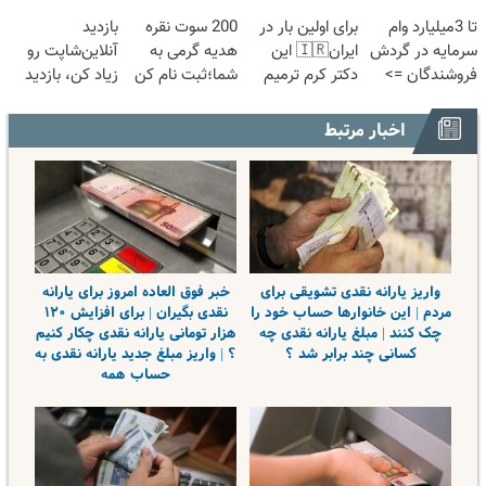
موثر(تخفیف تا
کن!
آنلاین و حضوری
بگیر
تا 3میلیارد وام
برای اولین بار در
200 سوت نقره
بازدید
امشب)
سرمایه در گردش
ایران🇮🇷 این
هدیه گرمی به
آنلاین‌شاپت رو
فروشندگان =>
دکتر کرم ترمیم
شما؛ثبت نام کن
زیاد کن، بازدید
فروشگاهت رو
کننده 23 روزه
بالاتر = درآمد
ثبت کن
ساخت!
بیشتر
اخبار مرتبط
واریز یارانه نقدی تشویقی برای
خبر فوق العاده امروز برای یارانه
مردم | این خانوارها حساب خود را
نقدی بگیران | برای افزایش ۱۲۰
چک کنند | مبلغ یارانه نقدی چه
هزار تومانی یارانه نقدی چکار کنیم
کسانی چند برابر شد ؟
؟ | واریز مبلغ جدید یارانه نقدی به
حساب همه