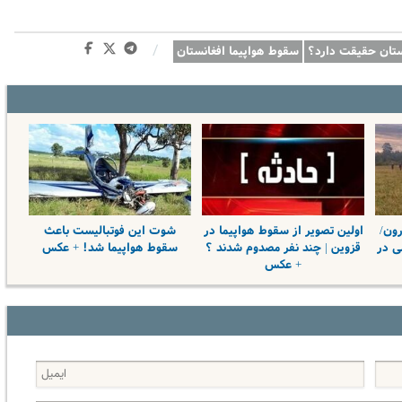
/
ستان حقیقت دارد؟
سقوط هواپیما افغانستان
رون/
اولین تصویر از سقوط هواپیما در
شوت این فوتبالیست باعث
ی در
قزوین | چند نفر مصدوم شدند ؟
سقوط هواپیما شد! + عکس
+ عکس