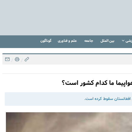
زشی
بین الملل
جامعه
علم و فناوری
گوناگون
/
/
هواپیما ما کدام کشور است؟
افغانستان سقوط کرده است.