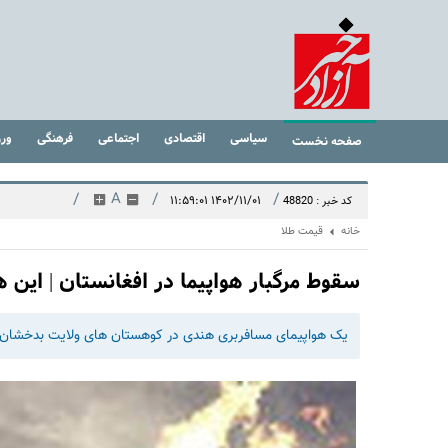
سیاسی
اقتصادی
اجتماعی
فرهنگی
ور
صفحه نخست
/
A
/
/
۱۴۰۲/۱۱/۰۱ ۱۱:۵۹:۰۱
کد خبر : 48820
خانه
قیمت طلا
سقوط مرگبار هواپیما در افغانستان | این 
یک هواپیمای مسافربری هندی در کوهستان های ولایت بدخشان 