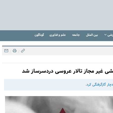
زشی
بین الملل
جامعه
علم و فناوری
گوناگون
/
/