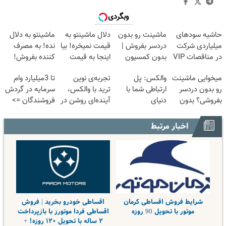
وبگردی
حاشیه سودهای
ماشینت رو بدون
دلال ماشینتو به
ماشینتو به دلال
میلیاردی شرکت
دردسر بفروش |
قیمت نمیخره! بیا
نده! به مصرف
در مناقصات VIP
بدون کمسیون
اینجا به قیمت
کننده بفروش!
با اشتراکات ایران
😍
بفروش*فقط
بدون پاسخ به
میخوایی ماشینت
والکس: پل
تجربه‌ی نوین
تا 3میلیارد وام
تندر
خریدار واقعی*
یک تماس
رو بدون دردسر
ارتباطی شما با
ترید با والکس،
سرمایه در گردش
بفروشی؟ بدون
دنیای
آینده‌ای روشن در
فروشندگان =>
کمیسیون
سرمایه‌گذاری
انتظار شماست
فروشگاهت رو
دیجیتال
ثبت کن
اخبار مرتبط
شرایط فروش اقساطی کرمان
اقساطی خودرو بخرید | فروش
موتور با تحویل 90 روزه
اقساطی فردا موتورز با بازپرداخت
۲ ساله با تحویل ۱۲۰ روزه! +