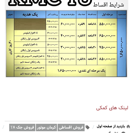
لینک های کمکی
بازدید از صفحه اول
/
/
فروش اقساطی
کرمان موتور
فروش جک T۸