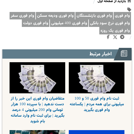
بازدید از صفحه اول
/
وام فوری
وام فوری بازنشستگان
وام فوری ودیعه مسکن
وام فوری سفر
وام فوری نرخ سود بانکی
وام فوری 400 میلیونی
وام فوری دولت
وام فوری یک روزه
/
اخبار مرتبط
ثبت نام وام فوری 50 و 100
متقاضیان وام فوری این خبر را از
میلیونی برای همه مردم | یکساعته
دست ندهید | با سپرده 100 هزار
وام فوری بگیرید
تومانی وام 200 میلیونی 4 درصد
بگیرید | برای ثبت نام وارد سامانه
بام شوید