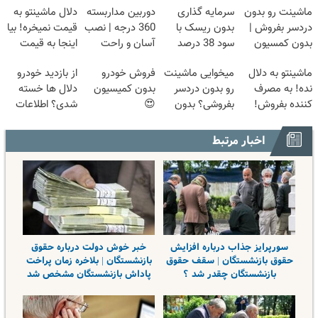
ماشینت رو بدون
سرمایه گذاری
دوربین مداربسته
دلال ماشینتو به
دردسر بفروش |
بدون ریسک با
360 درجه | نصب
قیمت نمیخره! بیا
بدون کمسیون
سود 38 درصد
آسان و راحت
اینجا به قیمت
😍
سالانه📈
بفروش*فقط
ماشینتو به دلال
میخوایی ماشینت
فروش خودرو
از بازدید خودرو
خریدار واقعی*
نده! به مصرف
رو بدون دردسر
بدون کمیسیون
دلال ها خسته
کننده بفروش!
بفروشی؟ بدون
😍
شدی؟ اطلاعات
بدون پاسخ به
کمیسیون
ماشینت رو اینجا
یک تماس
ثبت کن
اخبار مرتبط
سورپرایز جذاب درباره افزایش
خبر خوش دولت درباره حقوق
حقوق بازنشستگان | سقف حقوق
بازنشستگان | بلاخره زمان پراخت
بازنشستگان چقدر شد ؟
پاداش بازنشستگان مشخص شد