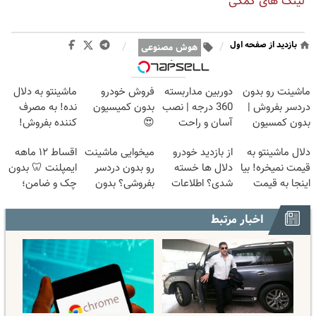
لینک های کمکی
بازدید از صفحه اول
/
/
هوش مصنوعی
وبگردی
ماشینت رو بدون
دوربین مداربسته
فروش خودرو
ماشینتو به دلال
دردسر بفروش |
360 درجه | نصب
بدون کمیسیون
نده! به مصرف
بدون کمسیون
آسان و راحت
😍
کننده بفروش!
😍
بدون پاسخ به
دلال ماشینتو به
از بازدید خودرو
میخوایی ماشینت
اقساط ۱۲ ماهه
یک تماس
قیمت نمیخره! بیا
دلال ها خسته
رو بدون دردسر
ایمپلنت 🦷 بدون
اینجا به قیمت
شدی؟ اطلاعات
بفروشی؟ بدون
چک و ضامن؛
بفروش*فقط
ماشینت رو اینجا
کمیسیون
همین امروز
خریدار واقعی*
ثبت کن
اقدام کن ✅
اخبار مرتبط