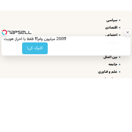
سیاسی
اقتصادی
اجتماعی
❗❗200 میلیون وام❗❗ فقط با احراز هویت
فرهنگی
کلیک کن!
ورزشی
بین الملل
جامعه
علم و فناوری
درباره ما
تبلیغات و تماس با ما
طراحی سایت خبری و خبرگزاری آسام
خبرآزاد
تمامی حقوق این سایت متعلق به
میباشد و استفاده از مطالب آن با ذکر منبع بلامانع
است