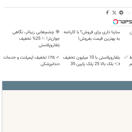
/
وبگردی
ن
ساینا داری برای فروش؟ با کارنامه
🎯 چشم‌هایی زیباتر، نگاهی
به بهترین قیمت بفروش!
جوان‌تر! ✨ 25% تخفیف
بلفاروپلاستی
خت در 4 قسط ✅
بلفاروپلاستی با 10 میلیون تخفیف
✓ ٪۲۵ تخفیف ایمپلنت و خدمات
یم
👈 بلک بالا 25 پلک پایین 35
دندانپزشکی