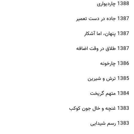
1388 چاردیواری
1387 جاده در دست تعمیر
1387 پنهان، اما آشکار
1387 طلاق در وقت اضافه
1386 چارخونه
1385 ترش و شیرین
1384 متهم گریخت
1383 غنچه و خال جون کوکب
1383 رسم شیدایی