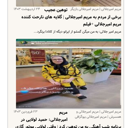
مریم امیرجلالی | مریم امیرجلالی بازیگر
۲۴ اردیبهشت ۱۴۰۳
توهین عجیب
برخی از مردم به مریم امیرجلالی | گلایه های نارحت کننده
مریم امیرجلالی +فیلم
مریم امیر جلالی: به من میگن گمشو از ایرانو دیگه از کانادا برنگرد...
مریم امیرجلالی | مریم امیرجلالی و
۲۳ فروردین ۱۴۰۳
مریم
همسرش | مریم امیرجلالی بیوگرافی
امیرجلالی: حمید لولایی در
برنامه شب آهنگی به من توهین کرد | وقتی لولایی موتور گازی