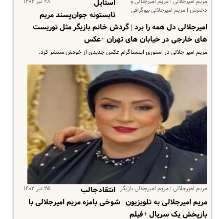
مریم امیرجلالی | مریم امیرجلالی و
۲۸ تیر ۱۴۰۲
استایل
دخترش | مریم امیرجلالی بیوگرافی
تابستونه جوان‌پسند مریم
امیرجلالی دل همه را برد | گردش خانم بازیگر مثل توریست
های خارجی در خیابان های تهران +عکس
مریم امیر جلالی در استوری اینستاگرام عکس جدیدی از خودش منتشر کرد.
مریم امیرجلالی | مریم امیرجلالی بازیگر
۲۵ تیر ۱۴۰۲
انتقادجالب
مریم امیرجلالی به تلویزیون | شوخی بامزه مریم امیرجلالی با
بازپخش یک سریال +فیلم