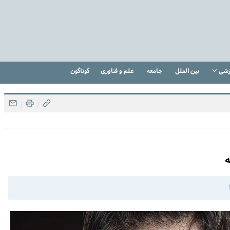
زشی
بین الملل
جامعه
علم و فناوری
گوناگون
/
/
ه