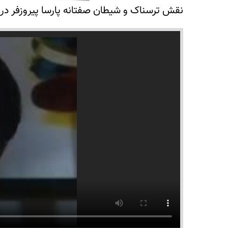
نقش ترسناک و شیطان صفتانه پارسا پیروزفر در 