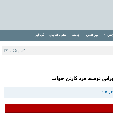
زشی
بین الملل
جامعه
علم و فناوری
گوناگون
/
/
هرانی توسط مرد کارتن خواب
م افتاد.