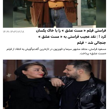
فراستی فیلم « مست عشق » را با خاک یکسان
۱۴۰۳/۰۲/۱۸ ۱۴:۳۰
کرد ! | نقد عجیب فراستی به « مست عشق »
جنجالی شد + فیلم
مسعود فراستی، منتقد مشهور سینما و تلویزیون در تازه‌ترین گفت‌وگویش به انتقاد از فیلم
«مست عشق» پرداخت.