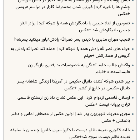
لباس پوشیده و جواهر دوز همسر محمدرضا گلزار در جشن عروسی
چشم ها را خیره کرد | غیرتی شدن محمدرضا گلزار در مراسم عروسی
+عکس
تصویری از الناز حبیبی با بادیگاردش همه را شوکه کرد | برادر الناز
جبیبی بادیگاردش شد +عکس
تعجب مهران مدیری با دیدن پسر نصرالله رادش/باور میکنید پسرشه؟
حرف های نصرالله رادش همه را شوکه کرد | ‌حمله تند نصرالله رادش به
گروهی از همکارانش +فیلم
واکنش جالب حامد آهنگی به خصوصیات بد رفتاری بازیگر زن
«لیسانسه‌ها» +فیلم
پیر شدن شوکه کننده دانیال حکیمی در آمریکا | زندگی شاهانه پسر
دانیال حکیمی در خارج از کشور +عکس
ارسلان قاسمی ازدواج کرد | این عکس نشان داد زن ارسلان قاسمی
ترلان پروانه نیست +عکس
مجری معروف تلویزیون پدر شد | اولین عکس از مصطفی امامی و دختر
بانمکش + عکس
خانه لاکچری نعیمه نظام دوست با دکوراسیون خاص| چیدمان با سلیقه
نعیمه نظام دوست سوژه شد+عکس