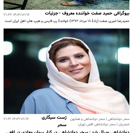
بیوگرافی حمید صفت خواننده معروف +جزئیات
۱۴۰۳/۰۲/۱۶ ۲۱:۴۲
حمیدرضا امیری صفت (زادهٔ ۱۸ مرداد ۱۳۷۲) خوانندهٔ رپ فارسی و هیپ هاپ اهل ایران است
ژست سیگاری
سحر دولتشاهی | سحر دولتشاهی و همایون
۱۴۰۳/۰۲/۱۶ ۲۱:۴۱
شجریان | سحر دولتشاهی افعی تهران
سحر
دولتشاهی ویرال شد | سحر دولتشاهی در کنار پیمان معادی در افعی