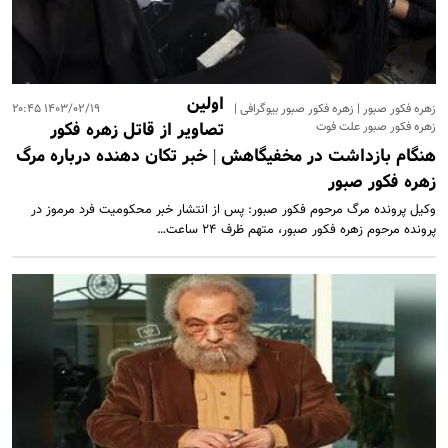
از مراسم سالگرد پدرش +عکس
پاسخ جالب نعیمه نظام دوست به سئوالی درباره ازدواج | نعیمه
نظام‌دوست، مهران مدیری را از خنده روده‌بُر کرد +فیلم
بهاره رهنما رفت آمریکا | سوژه شدن استایل جنجالی بهاره
اولین
رهنما در آمریکا +عکس
زهره فکور صبور | زهره فکور صبور بیوگرافی |
۱۴۰۳/۰۲/۱۹ ۲۰:۴۵
زهره فکور صبور علت فوت
تصاویر از قاتل زهره فکور
میزان مبلغ جدید افزایش حقوق بازنشستگان تامین اجتماعی |
افزایش حقوق بازنشستگان در دو سطح و مبلغ متفاوت +
هنگام بازداشت در مخفیگاهش | خبر تکان دهنده درباره مرگ
جزییات
زهره فکور صبور
اگر زیاد می خوابید حتما بخوانید | ۱۱ بلای مرگبار خواب زیاد که
شما از آن بی‌خبر بودید
وکیل پرونده مرگ مرحوم فکور صبور: پس از انتشار خبر محکومیت فرد مرموز در
پرونده مرحوم زهره فکور صبور، متهم ظرف ۲۴ ساعت…