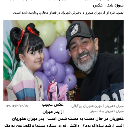
سوژه شد + عکس
تصویر تازه ای از مهران مدیری و دخترش شهرزاد در فضای مجازی پربازدید شده است.
عکس عجیب
مهران غفوریان | مهران غفوریان بیوگرافی |
۱۴۰۳/۰۲/۱۵ ۱۱:۳۸
مهران غفوریان و همسرش
از پدر مهران
غفوریان در حال دست به دست شدن است | پدر مهران غفوریان
افسر ارشد ساواک بود؟ | واکنش فوری ستاره سینما و تلویزیون به یک