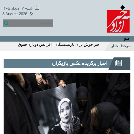
میزان مبلغ جدید افزایش حقوق بازنشستگان تامین اجتماعی |
افزایش حقوق بازنشستگان در دو سطح و مبلغ متفاوت +
شنبه ۱۷ مرداد ۱۴۰۵
جزییات
8 August 2026
اگر زیاد می خوابید حتما بخوانید | ۱۱ بلای مرگبار خواب زیاد که
شما از آن بی‌خبر بودید
خبر خوش یکشنبه 18 اردیبهشت سازمان تامین اجتماعی | زمان
متناسب سازی حقوق بازنشستگان و مستمری بگیران اعلام شد
منو
| واریز 2/200/000 تومان اضافه به حقوق بازنشستگان
خبر خوش برای بازنشستگان | افزایش دوباره حقوق
سرخط اخبار
بازنشستگان در خرداد ماه
استارت واریز یارانه نقدی با تغییرات اضافه 1 میلیونی برای این
اخبار برگزیده عکس بازیگران
خانوارها | واریز یارانه نقدی مرحله ای شد | استعلام آخرین
وضعیت دهک بندی و مبلغ یارانه با کدملی
شارژ 2/200/000 تومانی حساب یارانه نقدی خانوار تک فرزند با
این شرط | استارت واریز یارانه نقدی اردیبهشت ماه از این
هفته | این خانوارها این ماه یارانه اضافی می گیرند
سرپرستان خانوارها عجله کنید | ثبت نام یارانه نقدی 1میلیون
تومانی از این ماه | استعلام یارانه با موبایل
خبر غافلگیر کننده یارانه ای دولت برای مردم با طرح جدید |
افزایش مبلغ یارانه نقدی به 620/000 تومان | ثبت‌نام برای
یارانه ۱ میلیون تومانی فجرانه
قول عجیب جواد خیابانی به مارادونا | جواد خیابانی: مصاحبه
مارادونا بعد از مرگ من منتشر می‌شود +فیلم
عکس منوچهر هادی از لشکر فامیلا | سلفی خاص منوچهر هادی