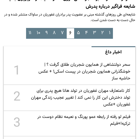
شایعه فراگیر درباره پدرش
شایعه‌ای طی روزهای گذشته مبنی بر عضویت پدر برادران غفوریان در ساواک منتشر شده و در
حال دست به دست شدن است.
۱۱
۱۰
۹
۸
۷
۵
۴
۳
۲
۱
۶
اخبار داغ
سحر دولتشاهی از همایون شجریان طلاق گرفت ؟ |
1
خوشگذرانی همایون شجریان در پیست اسکی! + عکس
حاشیه ساز
کار نامتعارف مهران غفوریان در تولد هانا هیچ پدری برای
2
تولد دخترش این کار را نمی کند | تغییر عجیب زندگی مهران
غفوریان +عکس
فیلم لو رفته از رابطه عمو پورنگ و نعیمه نظام دوست در
3
ترکیه!+فیلم