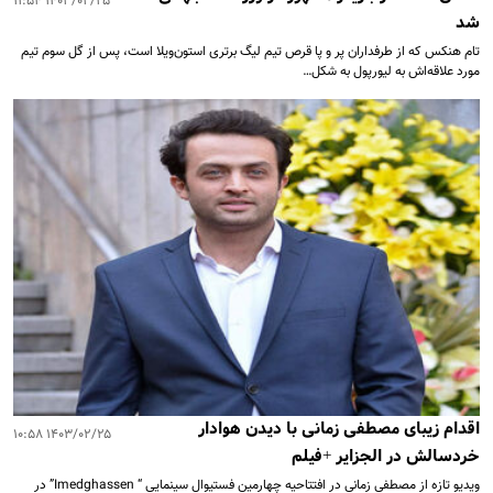
۱۴۰۳/۰۲/۲۵ ۱۱:۵۴
شد
تام هنکس که از طرفداران پر و پا قرص تیم لیگ برتری استون‌ویلا است، پس از گل سوم تیم
مورد علاقه‌اش به لیورپول به شکل…
اقدام زیبای مصطفی زمانی با دیدن هوادار
۱۴۰۳/۰۲/۲۵ ۱۰:۵۸
خردسالش در الجزایر +فیلم
ویدیو تازه از مصطفی زمانی در افتتاحیه چهارمین فستیوال سینمایی “ Imedghassen” در