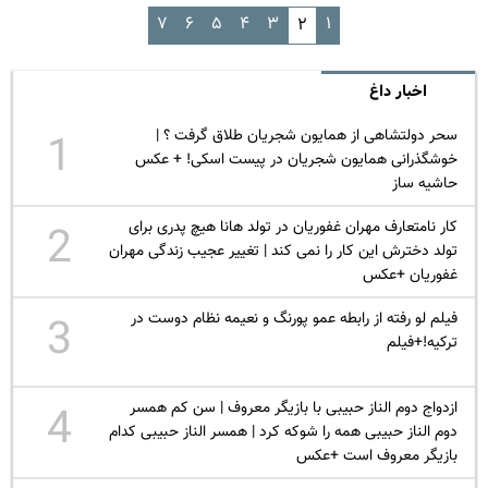
۷
۶
۵
۴
۳
۱
۲
اخبار داغ
سحر دولتشاهی از همایون شجریان طلاق گرفت ؟ |
1
خوشگذرانی همایون شجریان در پیست اسکی! + عکس
حاشیه ساز
کار نامتعارف مهران غفوریان در تولد هانا هیچ پدری برای
2
تولد دخترش این کار را نمی کند | تغییر عجیب زندگی مهران
غفوریان +عکس
فیلم لو رفته از رابطه عمو پورنگ و نعیمه نظام دوست در
3
ترکیه!+فیلم
ازدواج دوم الناز حبیبی با بازیگر معروف | سن کم همسر
4
دوم الناز حبیبی همه را شوکه کرد | همسر الناز حبیبی کدام
بازیگر معروف است +عکس