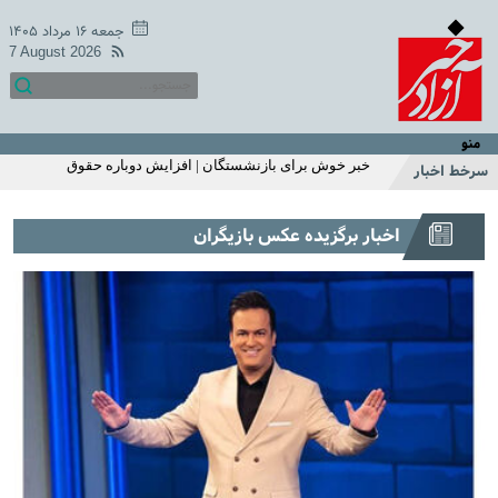
میزان مبلغ جدید افزایش حقوق بازنشستگان تامین اجتماعی |
افزایش حقوق بازنشستگان در دو سطح و مبلغ متفاوت +
جمعه ۱۶ مرداد ۱۴۰۵
جزییات
7 August 2026
اگر زیاد می خوابید حتما بخوانید | ۱۱ بلای مرگبار خواب زیاد که
شما از آن بی‌خبر بودید
خبر خوش یکشنبه 18 اردیبهشت سازمان تامین اجتماعی | زمان
متناسب سازی حقوق بازنشستگان و مستمری بگیران اعلام شد
منو
| واریز 2/200/000 تومان اضافه به حقوق بازنشستگان
خبر خوش برای بازنشستگان | افزایش دوباره حقوق
سرخط اخبار
بازنشستگان در خرداد ماه
استارت واریز یارانه نقدی با تغییرات اضافه 1 میلیونی برای این
اخبار برگزیده عکس بازیگران
خانوارها | واریز یارانه نقدی مرحله ای شد | استعلام آخرین
وضعیت دهک بندی و مبلغ یارانه با کدملی
شارژ 2/200/000 تومانی حساب یارانه نقدی خانوار تک فرزند با
این شرط | استارت واریز یارانه نقدی اردیبهشت ماه از این
هفته | این خانوارها این ماه یارانه اضافی می گیرند
سرپرستان خانوارها عجله کنید | ثبت نام یارانه نقدی 1میلیون
تومانی از این ماه | استعلام یارانه با موبایل
خبر غافلگیر کننده یارانه ای دولت برای مردم با طرح جدید |
افزایش مبلغ یارانه نقدی به 620/000 تومان | ثبت‌نام برای
یارانه ۱ میلیون تومانی فجرانه
قول عجیب جواد خیابانی به مارادونا | جواد خیابانی: مصاحبه
مارادونا بعد از مرگ من منتشر می‌شود +فیلم
عکس منوچهر هادی از لشکر فامیلا | سلفی خاص منوچهر هادی