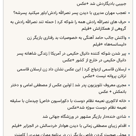
جبیبی بادیگاردش شد +عکس
تعجب مهران مدیری با دیدن پسر نصرالله رادش/باور میکنید پسرشه؟
حرف های نصرالله رادش همه را شوکه کرد | ‌حمله تند نصرالله رادش به
گروهی از همکارانش +فیلم
واکنش جالب حامد آهنگی به خصوصیات بد رفتاری بازیگر زن
«لیسانسه‌ها» +فیلم
پیر شدن شوکه کننده دانیال حکیمی در آمریکا | زندگی شاهانه پسر
دانیال حکیمی در خارج از کشور +عکس
ارسلان قاسمی ازدواج کرد | این عکس نشان داد زن ارسلان قاسمی
ترلان پروانه نیست +عکس
مجری معروف تلویزیون پدر شد | اولین عکس از مصطفی امامی و دختر
بانمکش + عکس
خانه لاکچری نعیمه نظام دوست با دکوراسیون خاص| چیدمان با سلیقه
نعیمه نظام دوست سوژه شد+عکس
شادی خنده‌دار بازیگر مشهور در ورزشگاه جهانی شد
اقدام زیبای مصطفی زمانی با دیدن هوادار خردسالش در الجزایر +فیلم
محلی صحبت کردن خاصِ بازیگر زن در برنامه مهران مدیری | کامنت