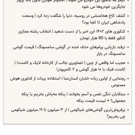
گیمر ها عاشق این خودرو می شوند | اسکوتر هوایی بدون باند پرواز
جایگزین خودروها می شود
کشف کاخ هخامنشی در روسیه، دنیا را شگفت زده کرد | وسعت
پادشاهی ایران تا کجا بود؟
کنکوری های ۱۴۰۲ این خبر را از دست ندهید | انتخاب رشته مجازی
کنکور فقط با 80 هزار تومان
ترفند بازیابی پیام‌های حذف شده در گوشی سامسونگ | قیمت گوشی
سامسونگ در بازار
عجیب اما واقعی از چین | تصاویری جالب از کارخانه لایک و کامنت! |
کامنت فیک با ۱۰ هزار گوشی و ۲ کامپیوتر!
رونمایی از اولین ربات خلبان انسان‌نما | استفاده پیبات از فناوری هوش
مصنوعی
مبتلایان تنگی نفس و آسم بخوانند | پنکه‌ مه‌پاش بخریم یا پنکه
معمولی؟ + لیست قیمت پنکه
پرفروش‌ترین گوشی‌های شیائومی | از ۳ میلیون تا ۱۹ میلیون شیائومی
چی بخریم؟