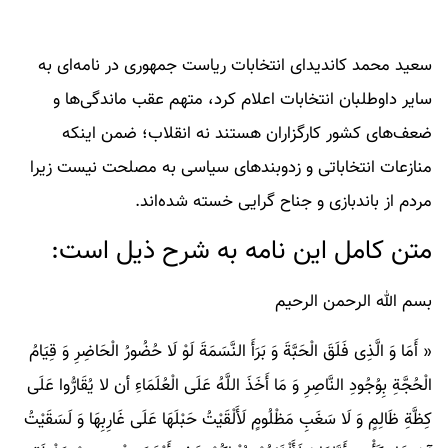
سعید محمد کاندیدای انتخابات ریاست جمهوری در نامه‌ای به
سایر داوطلبان انتخابات اعلام کرد، متهم عقب ماندگی‌ها و
ضعف‌های کشور کارگزاران هستند نه انقلاب؛ ضمن اینکه
منازعات انتخاباتی و زدوبندهای سیاسی به مصلحت نیست زیرا
مردم از باندبازی و جناح گرایی خسته شده‌اند.
متن کامل این نامه به شرح ذیل است:
بسم الله الرحمن الرحیم
« أَمَا وَ الَّذِی فَلَقَ الْحَبَّةَ وَ بَرَأَ النَّسَمَةَ لَوْ لَا حُضُورُ الْحَاضِرِ وَ قِیَامُ
الْحُجَّةِ بِوُجُودِ النَّاصِرِ وَ مَا أَخَذَ اللَّهُ عَلَى الْعُلَمَاءِ أن لا یُقَارُّوا عَلَى
کِظَّةِ ظَالِمٍ وَ لَا سَغَبِ مَظْلُومٍ لَأَلْقَیْتُ حَبْلَهَا عَلَى غَارِبِهَا وَ لَسَقَیْتُ