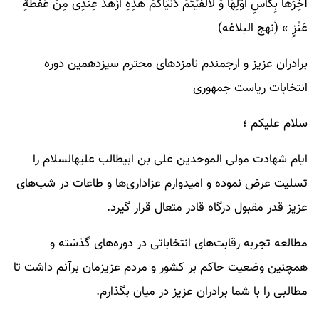
آخِرَهَا بِکَأْسِ أَوَّلِهَا وَ لَأَلْفَیْتُمْ دُنْیَاکُمْ هَذِهِ أَزْهَدَ عِنْدِی مِنْ عَفْطَةِ
عَنْزٍ » (نهج البلاغه)
برادران عزیز و ارجمندم نامزدهای محترم سیزدهمین دوره
انتخابات ریاست جمهوری
سلام علیکم ؛
ایام شهادت مولی ­الموحدین علی بن ابیطالب علیه­السلام را
تسلیت عرض نموده و امیدوارم عزاداری­‌ها و طاعات در شب‌های
عزیز قدر مقبول درگاه قادر متعال قرار گیرد.
مطالعه­‌ تجربه رقابت‌های انتخاباتی در دوره‌های گذشته و
همچنین وضعیت حاکم بر کشور و مردم عزیزمان برآنم داشت تا
مطالبی را با شما برادران عزیز در میان بگذارم.