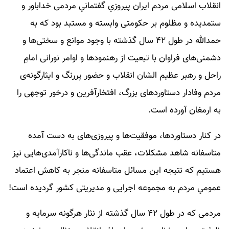
انقلاب اسلامی مردم ایران پیروزیِ گفتمانیِ مردمی خداباور و
ستمدیده و مظلوم بر حکومتی وابسته و مستبد بود که به
حمدالله در طول ۴۲ سال گذشته با وجود موانع و سختی­‌ها و
دشمنی­‌های فراوان با تبعیت از رهنمودها و اوامر نورانی امامِ
راحل و رهبر عظیم ­الشان انقلاب و حضور پررنگ و ایثارگونه­‌ی
مردم وفادار دستاوردهای بزرگ، افتخارآفرین و درخور توجهی را
به ارمغان آورده است.
در کنار دستاوردها، موفقیت‌ها و پیروزی‌های به دست آمده
متاسفانه شاهد مشکلات، عقب ماندگی­‌ها و ناکارآمدی‌­هایی نیز
هستیم که نتیجه­‌ این مسائل متاسفانه منجر به کاهش اعتماد
عمومیِ مردم به مجموعه اجرایی و مدیریتی کشور گردیده است!
مردمی که در طول ۴۲ سال گذشته از نثار هرگونه سرمایه و