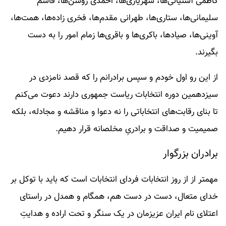
کاظمی آشتیانی‌­ها، شهریاری­‌ها، احمدی روشن­‌ها، قاسم
سلیمانی‌­ها، ستاری‌­ها، طهرانی مقدم‌­ها، فخری زاده­‌ها، همت­‌ها،
آوینی‌­ها، صیادها، باکری‌ها و باقری‌­ها زمام امور را به دست
بگیرند.
از این رو اول خودم و سپس برادرانم را که قصد نامزدی در
سیزدهمین دوره انتخابات ریاست جمهوری دارند دعوت می­‌کنم
تا بنای رقابت‌های انتخاباتی را نه دعوا و مناقشه و مجادله، بلکه
صمیمیت و صداقت و برادریِ مخلصانه قرار دهیم.
برادران بزرگوار
مهمتر از از روز انتخابات فردای انتخابات است که باید با توکل بر
خدای متعال، دست در دست هم، همگام و همدل در راستای
اعتلای نام ایران عزیزمان در یک سنگر و تحت اراده و هدایتِ