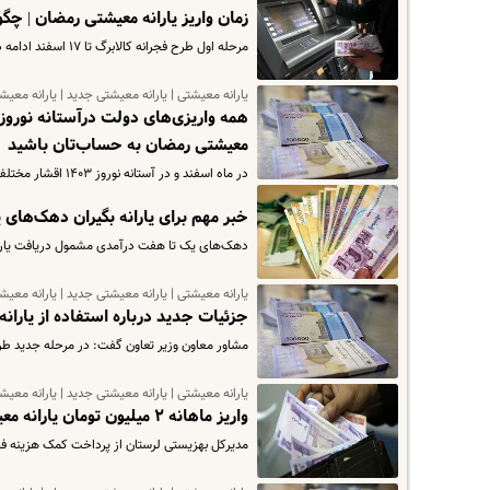
زمان واریز یارانه معیشتی رمضان | چگون
مرحله اول طرح فجرانه کالابرگ تا ۱۷ اسفند ادامه دارد و بعد از آن دو ماه به صورت ماهانه هر ماه جداگانه اعتبارات شارژ…
یارانه معیشتی | یارانه معیشتی جدید | یارانه معیش
همه واریزی‌های دولت درآستانه نوروز| 
معیشتی رمضان به حساب‌تان باشید
​در ماه اسفند و در آستانه نوروز ۱۴۰۳ اقشار مختلف جامعه به ویژه دهک‌های کم درآمد باید منتظر واریزی‌های مختلف از سوی…
خبر مهم برای یارانه بگیران دهک‌های یک تا هفت | چ
دهک‌های یک تا هفت درآمدی مشمول دریافت یارانه، با خرید از ۲۱۰ هزار فروشگاه‌ متصل به شبکه «شما
یارانه معیشتی | یارانه معیشتی جدید | یارانه معیش
جزئیات جدید درباره استفاده از یارانه
مشاور معاون وزیر تعاون گفت: در مرحله جدید طر
یارانه معیشتی | یارانه معیشتی جدید | یارانه معیش
واریز ماهانه ۲ میلیون تومان یارانه معیشتی ویژه در طرح جدید دولت | این خانوارها برای این یارانه ثبت نام کنند
مدیرکل بهزیستی لرستان از پرداخت کمک هزینه فرزندآوری به ۲۰۸۰ نفر در