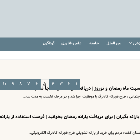
زشی
بین الملل
جامعه
علم و فناوری
گوناگون
۱۰
۹
۸
۷
۶
۴
۳
۲
۱
۵
اسبت ماه رمضان و نوروز | دریافت عیدانه دولت جا نمانید
جتماعی ، طرح فجرانه کالابرگ با موفقیت اجرا شد و در مرحله نخست به مدت سه…
رانه بگیران | برای دریافت یارانه رمضان بخوانید | فرصت استفاده از یارانه
ستان گفت: مردم برای خرید از یارانه تشویقی طرح فجرانه کالابرگ الکترونیکی…