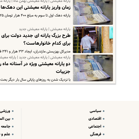
یارانه معیشتی | یارانه معیشتی بهمن ماه | یارانه
زمان واریز یارانه معیشتی این دهک‌ها
یارانه دهک اول تا سوم به مبلغ ۴۰۰ هزار تومان ۲۵ هر ماه به حساب سرپرستان خانوار واریز می‌شود که یارانه کمک معیشتی مرحله…
یارانه معیشتی | یارانه معیشتی جدید
برای کدام خانوارهاست؟
مدیرکل بهزیستی مازندران، ایجاد ۳۳ هزار و ۳۴۱ فرصت شغلی جدید برای مددجویان زیرپوشش این نهاد در استان را از دستاوردهای…
یارانه معیشتی | یارانه معیشتی جدید | یارانه معیش
جزییات
با نزدیک شدن به روزهای پایانی سال بار دیگر ب
سیاسی
ورزشی
اقتصادی
بین الم
اجتماعی
جامعه
فرهنگی
علم و ف