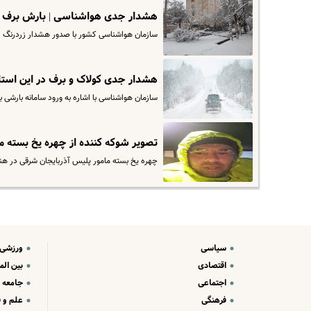
هشدار جدی هواشناسی | بارش برف و باران در ۱۸ ا
سازمان هواشناسی کشور با صدور هشدار زردرنگ از 
هشدار جدی کولاک و برف در این استا
سازمان هواشناسی با اشاره به ورود سامانه بارشی به کشور طی فردا چهارشنبه ۶ به
تصویر شوکه کننده از چهره یخ بسته م
چهره یخ بسته مامور پلیس آذربایجان شرقی در هنگ
سیاسی
ورزشی
اقتصادی
بین الم
اجتماعی
جامعه
فرهنگی
علم و ف