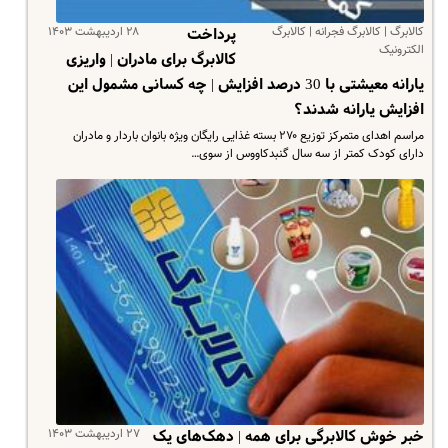
کالابرگ | کالابرگ فجرانه | کالابرگ
۲۸ اردیبهشت ۱۴۰۳
پرداخت
الکترونیک
کالابرگ برای مادران | واریزی
یارانه معیشتی با 30 درصد افزایش | چه کسانی مشمول این
افزایش یارانه شدند؟
مراسم اهدای متمرکز توزیع ۲۷۰ بسته غذایی رایگان ویژه بانوان باردار و مادران
دارای کودک کمتر از سه سال گنبدکاووس از سوی…
۲۷ اردیبهشت ۱۴۰۳
خبر خوش کالابرگی برای همه | دهک‌های یک