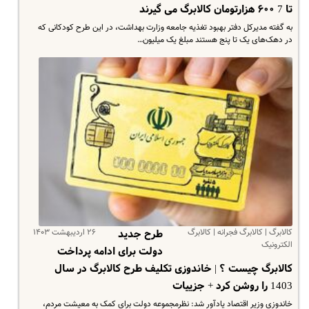
تا 7 ۶۰۰ هزارتومان کالابرگ می گیرند
​به گفته مدیرکل دفتر بهبود تغذیه جامعه وزارت بهداشت، در این طرح کودکانی که
در دهک‌های یک تا پنج هستند مبلغ یک میلیون…
کالابرگ | کالابرگ فجرانه | کالابرگ
۲۶ اردیبهشت ۱۴۰۳
طرح جدید
الکترونیک
دولت برای ادامه پرداخت
کالابرگ چیست ؟ | خاندوزی تکلیف طرح کالابرگ در سال
1403 را روشن کرد + جزییات
خاندوزی وزیر اقتصاد یادآور شد: نظرمجموعه دولت برای کمک به معیشت مردم،