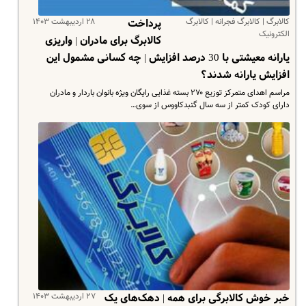
کالابرگ | کالابرگ فجرانه | کالابرگ
۲۸ اردیبهشت ۱۴۰۳
پرداخت
الکترونیک
کالابرگ برای مادران | واریزی
یارانه معیشتی با 30 درصد افزایش | چه کسانی مشمول این
افزایش یارانه شدند؟
مراسم اهدای متمرکز توزیع ۲۷۰ بسته غذایی رایگان ویژه بانوان باردار و مادران
دارای کودک کمتر از سه سال گنبدکاووس از سوی…
۲۷ اردیبهشت ۱۴۰۳
خبر خوش کالابرگی برای همه | دهک‌های یک