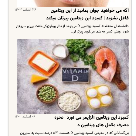
۲۶ اسفند ۱۴۰۳
اگه می خواهید جوان بمانید از این ویتامین
غافل نشوید | کمبود این ویتامین پیرتان میکند
دانشمندان معتقدند کمبود ویتامین D می‌تواند از نظر بیولوژیکی باعث پیری سریع‌تر
شود. وقتی کسی به شما می‌گوید پیرتر از…
۰۶ اسفند ۱۴۰۲
کمبود این ویتامین آلزایمر می آورد | نحوه
مصرف مکمل های ویتامین د
بزرگسالانی که در معرض کمبود ویتامین D هستند، ۵۳ درصد نسبت به سایرین