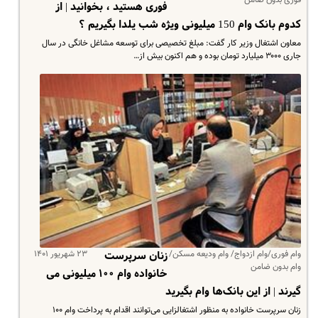
فوری هستید ، بخوانید | از
کدوم بانک وام 150 میلیونی ویژه شب یلدا بگیریم ؟
معاون اشتغال وزیر کار گفت: مبلغ تخصیصی برای توسعه مشاغل خانگی در سال
جاری ۳۰۰۰ میلیارد تومان بوده و هم اکنون بیش از…
وام فوری/وام ازدواج/ وام ودیعه مسکن/
۲۳ شهریور ۱۴۰۱
زنان سرپرست
وام بدون ضامن
خانواده وام ۱۰۰ میلیونی می
گیرند | از این بانک‌ها وام بگیرید
زنان سرپرست خانواده به منظور اشتغالزایی می‌توانند اقدام به پرداخت وام ۱۰۰