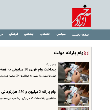
سیاسی
اقتصادی
اجتماعی
فرهنگی
ور
صفحه نخست
وام یارانه دولت
وام یارانه
پرداخت وام فوری 10 میلیونی به همه یارانه بگیران | واریزی وام یارانه ویژه به محض ثبت نام
علی عاشوری با اشاره به فعالیت 34 شعبه صندوق قرض‌الحسنه امداد ولایت در 31 استان کشور اظهار کرد: علاوه بر شعب، در دفاتر…
وام یارانه 2 میلیون و 250 هزارتومانی به سرپرستان خانوار | با این کد دستوری وام بلاعوض بگیرید + کد دستوری
مشتریان بانک ملت که در یکی از شعب این مجموعه دارای س