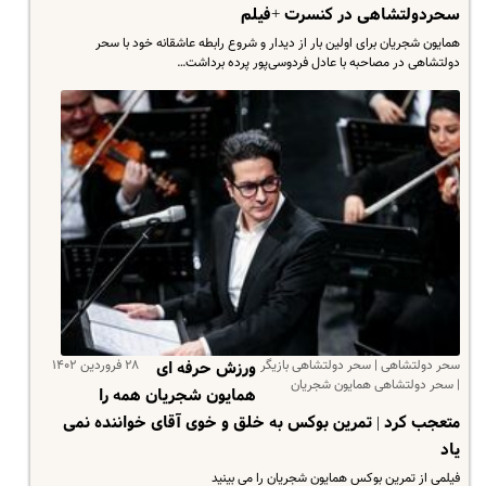
سحردولتشاهی در‌ کنسرت +فیلم
همایون شجریان برای اولین بار از دیدار و شروع رابطه عاشقانه خود با سحر
دولتشاهی در مصاحبه با عادل فردوسی‌پور پرده برداشت…
سحر دولتشاهی | سحر دولتشاهی بازیگر
۲۸ فروردین ۱۴۰۲
ورزش حرفه ای
| سحر دولتشاهی همایون شجریان
همایون شجریان همه را
متعجب کرد | تمرین بوکس به خلق و خوی آقای خواننده نمی
یاد
فیلمی از تمرین بوکس همایون شجریان را می بینید