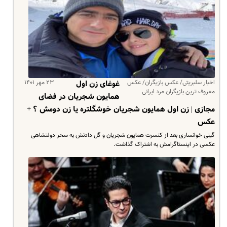
اخبار سلبریتی/ عکس بازیگران/ عکس
۲۳ مهر ۱۴۰۱
غوغای زن اول
معروف ترین بازیگران مرد ایرانی
همایون شجریان در فضای
مجازی | زن اول همایون شجریان خوشگلتره یا زن دومش ؟ +
عکس
گیتی خوانساری بعد از کنسرت همایون شجریان و گل دادنش به سحر دولتشاهی
عکسی در اینستاگرامش به اشتراک گذاشت.