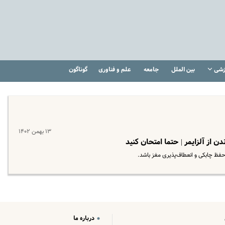
زشی
بین الملل
جامعه
علم و فناوری
گوناگون
۱۳ بهمن ۱۴۰۲
از آلزایمر | حتما امتحان کنید
 حفظ چابکی و انعطاف‌پذیری مغز باشد.
درباره ما