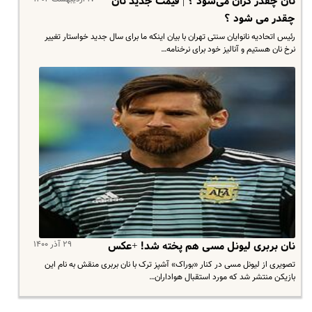
نان چقدر گران می‌شود ؟ | قیمت جدید نان
چقدر می شود ؟
رئیس اتحادیه نانوایان سنتی تهران با بیان اینکه ما برای سال جدید خواستار تغییر
نرخ نان هستیم و آنالیز خود برای نرخنامه…
۲۹ آذر ۱۴۰۰
نان بربری لیونل مسی هم پخته شد! +عکس
تصویری از لیونل مسی در کنار «بوراک» آشپز ترک با نان بربری منقش به نام این
بازیکن منتشر شد که مورد استقبال هواداران…