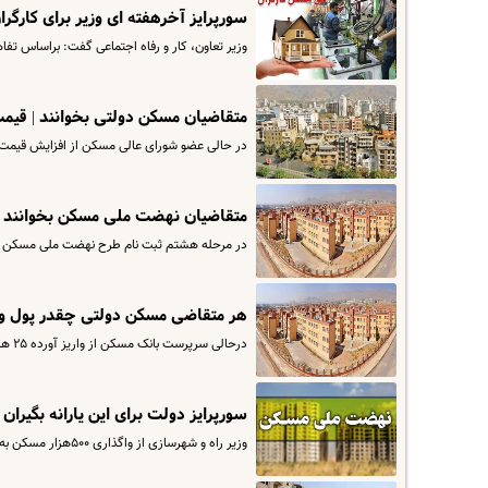
سورپرایز آخرهفته ای وزیر برای کارگر
وزیر تعاون، کار و رفاه اجتماعی گفت: براساس تفاه
متقاضیان مسکن دولتی بخوانند | ق
در حالی عضو شورای عالی مسکن از افزایش قیمت ساخت واحدهای نهضت مل
متقاضیان نهضت ملی مسکن بخوانند |
در مرحله‌ هشتم ثبت نام طرح نهضت ملی مسکن امکان نام‌نویسی در ۱۶ استان از جمله ماز
هر متقاضی مسکن دولتی چقدر پول وا
درحالی سرپرست بانک مسکن از واریز آورده ۲۵ هزار و ۶۵۱ میلیارد تومانی آورده متقاضیان نهضت ملی مسکن خبر داده که متوسط…
سورپرایز دولت برای این یارانه بگیران
وزیر راه و شهر‌سازی از واگذاری ۵۰۰‌هزار مسکن به دهک‌های کم‌درآمد تا سال آینده خبر داد و گفت: سهم وام این اقشار از محل…