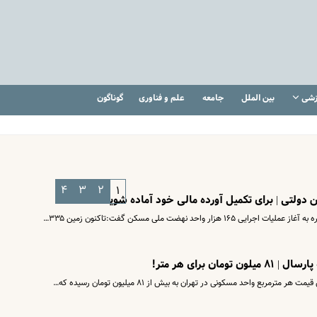
زشی
بین الملل
جامعه
علم و فناوری
گوناگون
۴
۳
۲
۱
ولتی | برای تکمیل آورده مالی خود آماده شوید
حد نهضت ملی مسکن گفت:‌تاکنون زمین ۳۳۵…
 برای هر متر!
بع واحد مسکونی در تهران به بیش از ۸۱ میلیون تومان رسیده که…