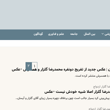
زشی
بین الملل
جامعه
علم و فناوری
گوناگون
۲
۱
 | عکس جدید از تفریح دونفره محمدرضا گلزار و همسرش +عکس
د با همسرش منتشر کرده است.
ا گلزار ازدواج
مدرضا گلزار اصلا شبیه خودش نیست +عکس
ش‌بینی کرد بسیار جالب است چون برخلاف چهره بسیار زیبای آقای گلزار و آیسان…
درضا گلزار ازدواج