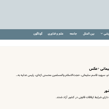
زشی
بین الملل
جامعه
علم و فناوری
گوناگون
یمانی +عکس
م‌، سپهبد قاسم سلیمانی، حجت‌الاسلام والمسلمین محسنی اژه‌ای، رئیس عدلیه به…