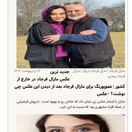
مارال فرجاد | مارال فرجاد بازیگر | مارال
۰۲ اردیبهشت ۱۴۰۲
جدید ترین
فرجاد بیماری
عکس مارال فرجاد در خارج از
کشور | عموپورنگ برای مارال فرجاد بعد از دیدن این عکس چی
نوشت؟ +عکس
مارال با انتشار عکس زیر نشان داد که حالش رو به بهبود است. داریوش فرضیایی
از جمله افراد مشهوری بود که نسبت به این خبر…